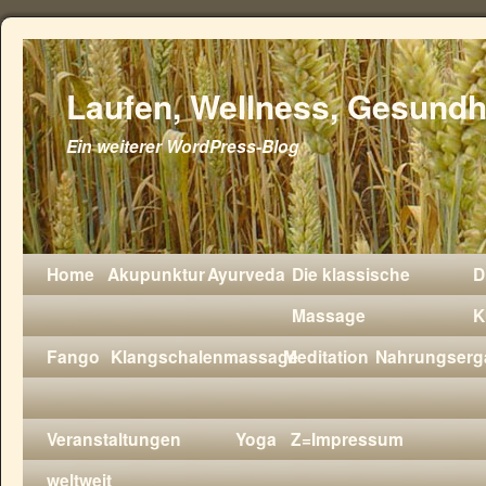
Laufen, Wellness, Gesundh
Ein weiterer WordPress-Blog
Home
Akupunktur
Ayurveda
Die klassische
D
Massage
K
Fango
Klangschalenmassage
Meditation
Nahrungserg
Veranstaltungen
Yoga
Z=Impressum
weltweit